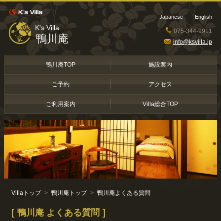
Japanese
English
K's Villa
075-344-9911
鴨川庵
info@ksvilla.jp
鴨川庵TOP
施設案内
ご予約
アクセス
ご利用案内
Villa総合TOP
Villaトップ
鴨川庵トップ
鴨川庵よくある質問
鴨川庵 よくある質問